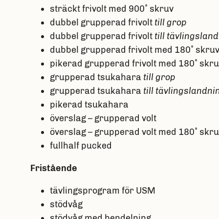
sträckt frivolt med 900˚ skruv
dubbel grupperad frivolt
till grop
dubbel grupperad frivolt
till tävlingslan
dubbel grupperad frivolt med 180˚ skru
pikerad grupperad frivolt med 180˚ skru
grupperad tsukahara
till grop
grupperad tsukahara
till tävlingslandni
pikerad tsukahara
överslag – grupperad volt
överslag – grupperad volt med 180˚ skru
fullhalf pucked
Fristående
tävlingsprogram för USM
stödvåg
stödvåg med bendelning