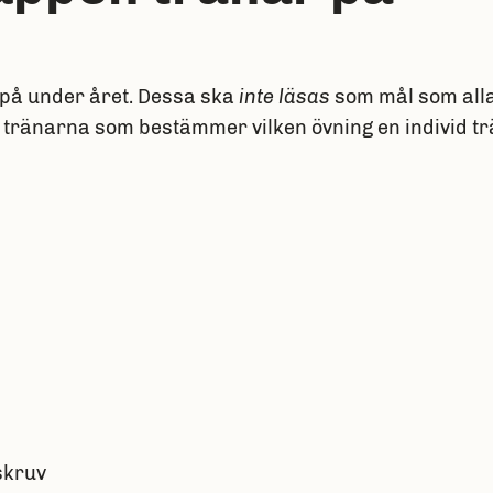
r på under året. Dessa ska
inte läsas
som mål som alla
är tränarna som bestämmer vilken övning en individ tr
 skruv