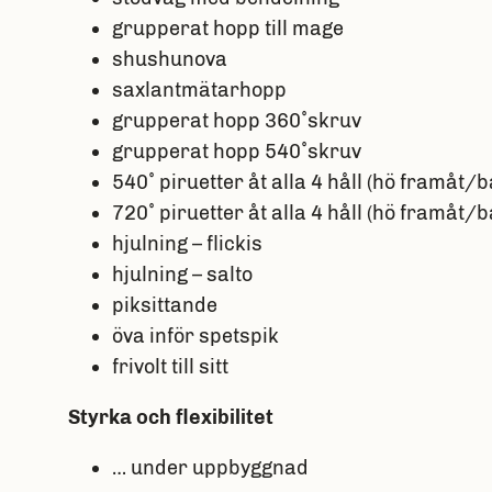
grupperat hopp till mage
shushunova
saxlantmätarhopp
grupperat hopp 360˚skruv
grupperat hopp 540˚skruv
540˚ piruetter åt alla 4 håll (hö framåt/
720˚ piruetter åt alla 4 håll (hö framåt/
hjulning – flickis
hjulning – salto
piksittande
öva inför spetspik
frivolt till sitt
Styrka och flexibilitet
… under uppbyggnad