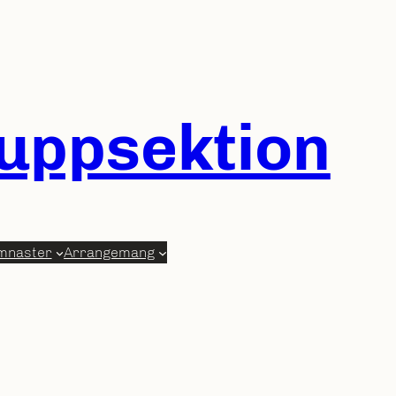
ruppsektion
mnaster
Arrangemang