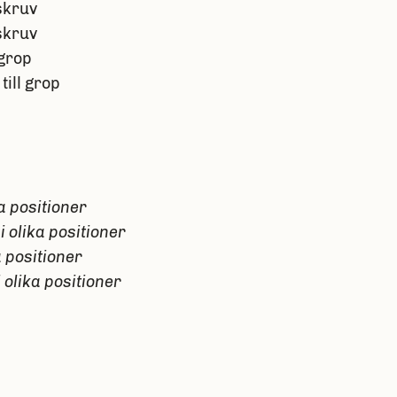
 skruv
 skruv
 grop
till grop
ka positioner
o
i olika positioner
a positioner
i olika positioner