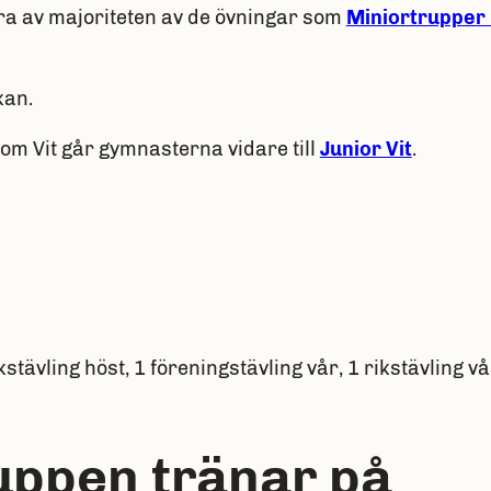
a av majoriteten av de övningar som
Miniortrupper
kan.
om Vit går gymnasterna vidare till
Junior Vit
.
kstävling höst, 1 föreningstävling vår, 1 rikstävling vå
uppen tränar på