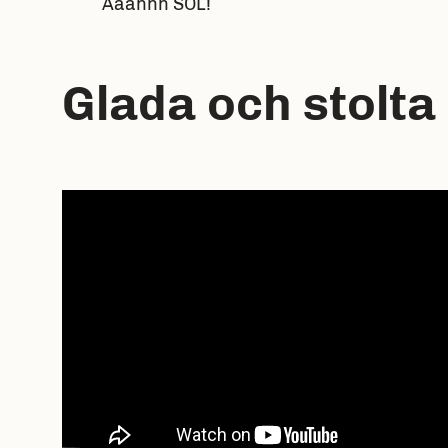
Åååhhh SOL!
Glada och stolta 