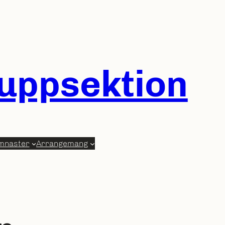
ruppsektion
mnaster
Arrangemang