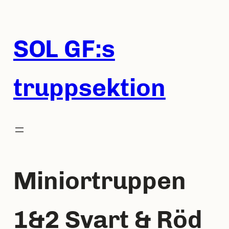
Hoppa
till
innehåll
SOL GF:s
truppsektion
Miniortruppen
1&2 Svart & Röd