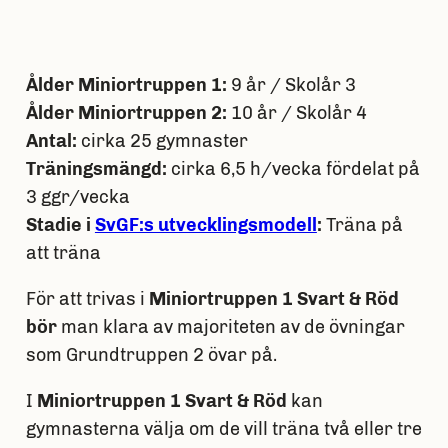
Ålder Miniortruppen 1:
9 år / Skolår 3
Ålder Miniortruppen 2:
10 år / Skolår 4
Antal:
cirka 25 gymnaster
Träningsmängd:
cirka 6,5 h/vecka fördelat på
3 ggr/vecka
Stadie i
SvGF:s utvecklingsmodell
:
Träna på
att träna
För att trivas i
Miniortruppen 1 Svart & Röd
bör
man klara av majoriteten av de övningar
som
Grundtruppen 2
övar på.
I
Miniortruppen 1 Svart & Röd
kan
gymnasterna välja om de vill träna två eller tre