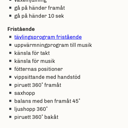
växelhjulning
gå på händer framåt
gå på händer 10 sek
Fristående
tävlingsprogram fristående
uppvärmningprogram till musik
känsla för takt
känsla för musik
fötternas positioner
vippsittande med handstöd
piruett 360˚ framåt
saxhopp
balans med ben framåt 45˚
ljushopp 360˚
piruett 360˚ bakåt