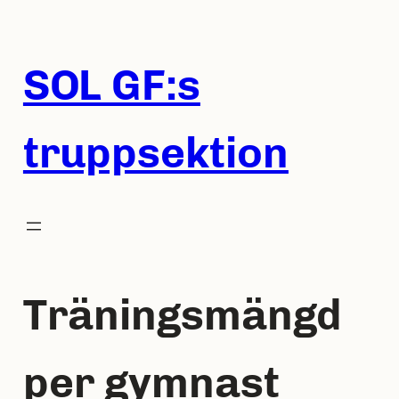
Hoppa
till
innehåll
SOL GF:s
truppsektion
Träningsmängd
per gymnast