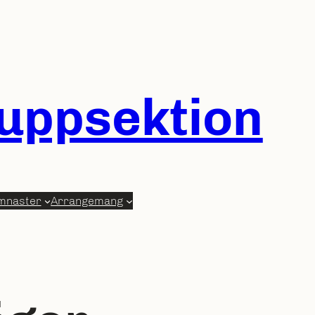
ruppsektion
mnaster
Arrangemang