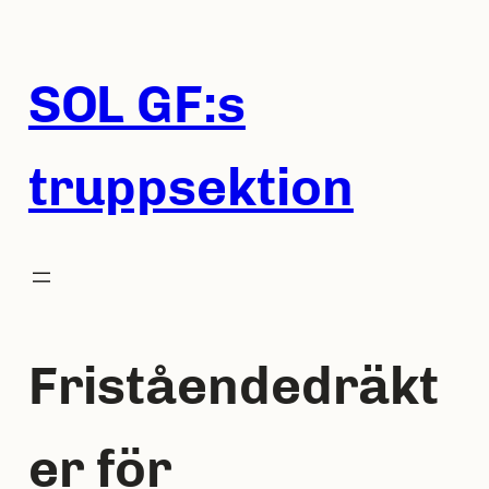
Hoppa
till
innehåll
SOL GF:s
truppsektion
Friståendedräkt
er för