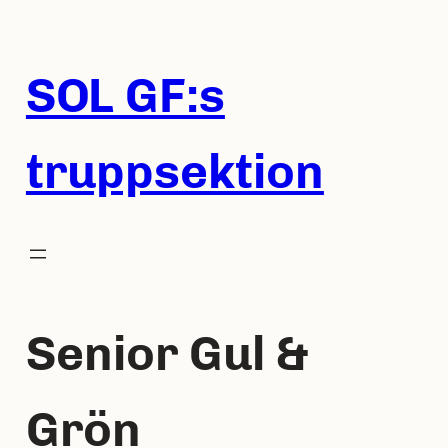
Hoppa
till
innehåll
SOL GF:s
truppsektion
Senior Gul &
Grön