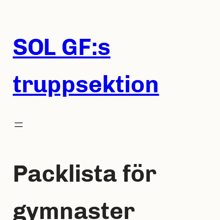
Hoppa
till
innehåll
SOL GF:s
truppsektion
Packlista för
gymnaster