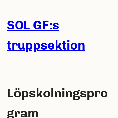
Hoppa
till
innehåll
SOL GF:s
truppsektion
Löpskolningspro
gram