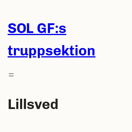
Hoppa
till
innehåll
SOL GF:s
truppsektion
Lillsved