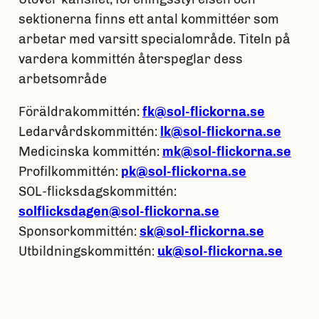
sektionerna finns ett antal kommittéer som
arbetar med varsitt specialområde. Titeln på
vardera kommittén återspeglar dess
arbetsområde
Föräldrakommittén:
fk@sol-flickorna.se
Ledarvårdskommittén:
lk@sol-flickorna.se
Medicinska kommittén:
mk@sol-flickorna.se
Profilkommittén:
pk@sol-flickorna.se
SOL-flicksdagskommittén:
solflicksdagen@sol-flickorna.se
Sponsorkommittén:
sk@sol-flickorna.se
Utbildningskommittén:
uk@sol-flickorna.se