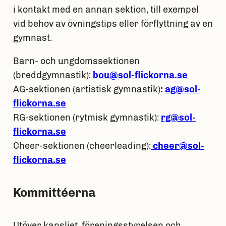
i kontakt med en annan sektion, till exempel
vid behov av övningstips eller förflyttning av en
gymnast.
Barn- och ungdomssektionen
(breddgymnastik):
bou@sol-flickorna.se
AG-sektionen (artistisk gymnastik)
:
ag@sol-
flickorna.se
RG-sektionen (rytmisk gymnastik):
rg@sol-
flickorna.se
Cheer-sektionen (cheerleading):
cheer@sol-
flickorna.se
Kommittéerna
Utöver kansliet, föreningsstyrelsen och