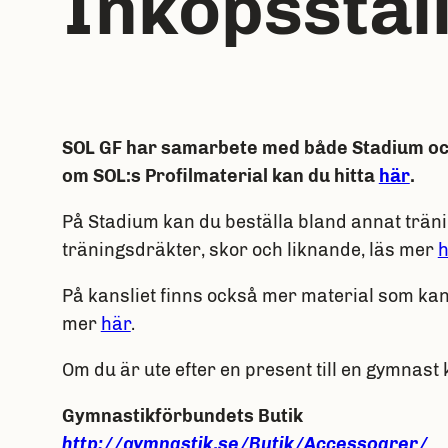
Inköpsstäl
SOL GF har samarbete med både Stadium och 
om SOL:s Profilmaterial kan du hitta
här
.
På Stadium kan du beställa bland annat trän
träningsdräkter, skor och liknande, läs mer
h
På kansliet finns också mer material som kan va
mer
här
.
Om du är ute efter en present till en gymn
Gymnastikförbundets Butik
http://gymnastik.se/Butik/Accessoarer/