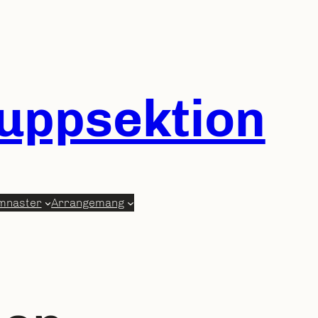
ruppsektion
mnaster
Arrangemang