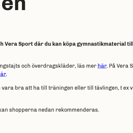
len
Vera Sport där du kan köpa gymnastikmaterial till 
ingstajts och överdragskläder, läs mer
här
. På Vera S
är
.
ra bra att ha till träningen eller till tävlingen, t e
ast kan shopperna nedan rekommenderas.