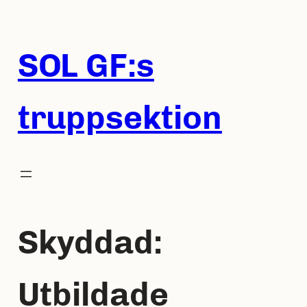
Hoppa
till
innehåll
SOL GF:s
truppsektion
Skyddad:
Utbildade