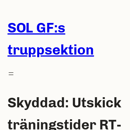
Hoppa
till
innehåll
SOL GF:s
truppsektion
Skyddad: Utskick
träningstider RT-